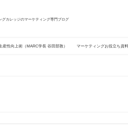
ングカレッジのマーケティング専門ブログ
生産性向上術（MARC学長 谷田部敦）
マーケティングお役立ち資