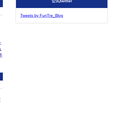
公式twitter
Tweets by FunTre_Blog
を
れ
手
ン