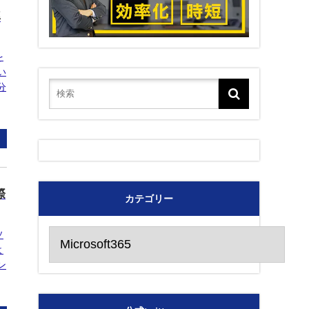
率
を
い
分
際
カテゴリー
カ
ソ
テ
よ
ゴ
ン
リ
ー