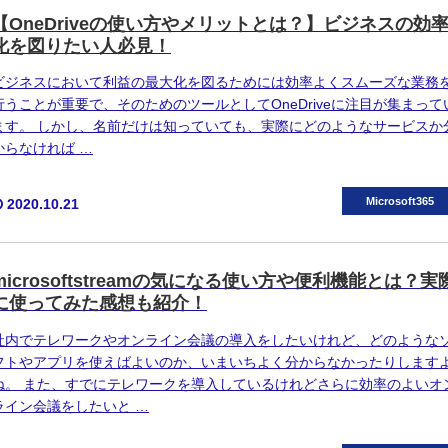
【OneDriveの使い方やメリットとは？】ビジネスの効
化を図りたい人必見！
ビジネスにおいて利益の最大化を図るためには効率よくスムーズな業務
行うことが重要で、そのためのツールとしてOneDriveに注目が集まって
ます。 しかし、名前だけは知っていても、実際にどのようなサービスか
からなければ …
Microsoft365
2020.10.21
microsoftstreamの気になる使い方や便利機能とは？実
に使ってみた感想も紹介！
社内でテレワークやオンライン会議の導入をしたいけれど、どのような
フトやアプリを使えばよいのか、いまいちよく分からなかったりします
ね。 また、すでにテレワークを導入しているけれどさらに効率のよいオ
ライン会議をしたいと …