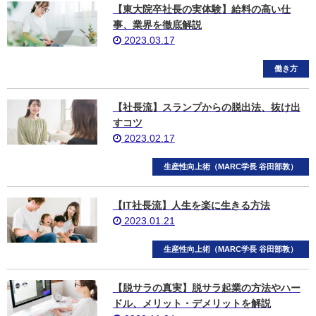
【東大院卒社長の実体験】給料の高い仕
事、業界を徹底解説
2023.03.17
働き方
【社長流】スランプからの脱出法、抜け出
すコツ
2023.02.17
生産性向上術（MARC学長 谷田部敦）
【IT社長流】人生を楽に生きる方法
2023.01.21
生産性向上術（MARC学長 谷田部敦）
【脱サラの真実】脱サラ起業の方法やハー
ドル、メリット・デメリットを解説