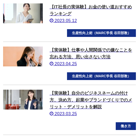
【IT社長の実体験】お金の使い道おすすめ
ランキング
2023.05.12
生産性向上術（MARC学長 谷田部敦）
【実体験】仕事や人間関係での嫌なことを
忘れる方法、思い出さない方法
2023.04.25
生産性向上術（MARC学長 谷田部敦）
【実体験】自分のビジネスネームの付け
方、決め方、起業やブランドづくりでのメ
リット・デメリットを解説
2023.03.25
働き方