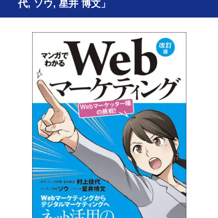
代, ソウ, 星井 博文」