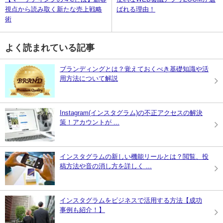
視点から読み取く新たな売上戦略
ばれる理由！
術
よく読まれている記事
ブランディングとは？覚えておくべき基礎知識や活
用方法について解説
Instagram(インスタグラム)の不正アクセスの解決
策！アカウントが ...
インスタグラムの新しい機能リールとは？閲覧、投
稿方法や音の消し方を詳しく ...
インスタグラムをビジネスで活用する方法【成功
事例も紹介！】