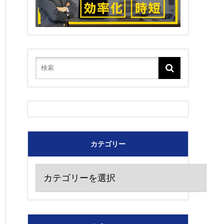
カテゴリー
カ
テ
ゴ
リ
ー