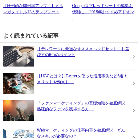
【圧倒的な開封率アップ！】メル
Googleスプレッドシートの編集を
マガタイトル12のテンプレート
便利に！ 2018年おすすめアドオン
...
よく読まれている記事
【テレワークに最適なオススメヘッドセット！】選
び方の6つのポイント
【UGCとは？】Twitterを使った活用事例など5選！
メリットや効果も ...
「ファンマーケティング」の基礎知識を徹底解説！
熱狂的なファンを獲得する方 ...
Webマーケティングの仕事内容を徹底解説！どん
なスキルが必要なの？