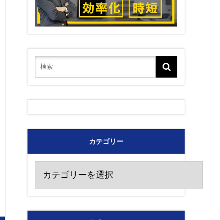
カテゴリー
カ
テ
ゴ
リ
ー