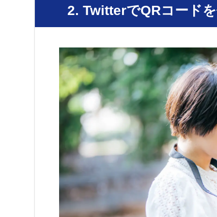
2. TwitterでQRコ